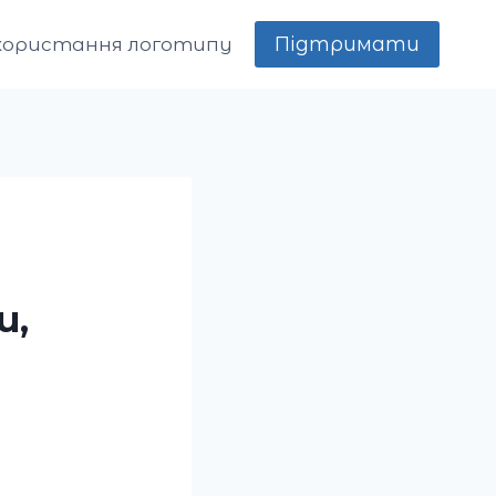
Підтримати
користання логотипу
и,