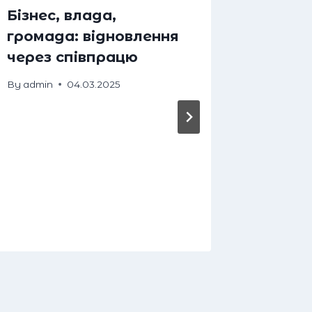
Бізнес, влада,
Запро
громада: відновлення
прем’
через співпрацю
перфо
не звір
By
admin
04.03.2025
By
admin