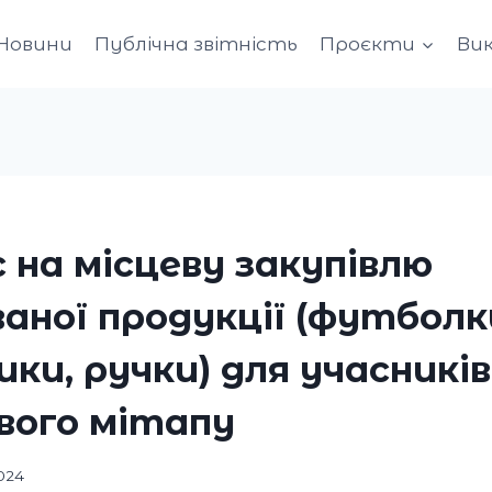
Новини
Публічна звітність
Проєкти
Ви
 на місцеву закупівлю
аної продукції (футболк
ки, ручки) для учасників
вого мітапу
024