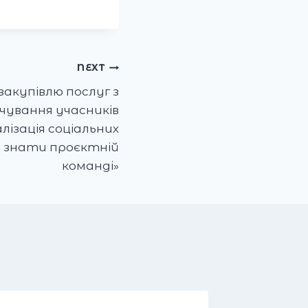
NEXT
закупівлю послуг з
рчування учасників
лізація соціальних
о знати проєктній
команді»