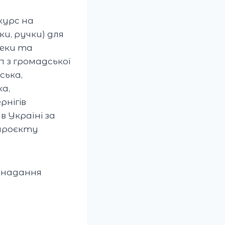
курс на
и, ручки) для
пеки та
п з громадської
ська,
ка,
рнігів
 Україні за
 проєкту
о надання