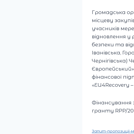
Громадська орг
місцеву закупі
учасників мере
відновлення у 
безпеки та від
Іванівська, Го
Чернігівська) 
Європейський»
фінансової пі
«EU4Recovery 
Фінансування з
гранту RPP/202
Запит-пропозиції-