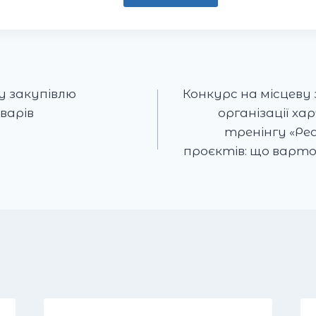
у закупівлю
Конкурс на місцеву 
варів
організації ха
тренінгу «Реа
проєктів: що варт