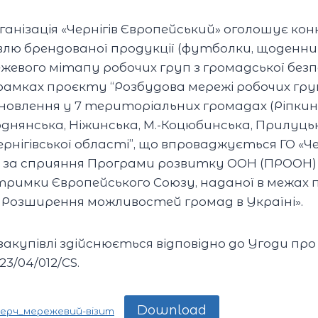
анізація «Чернігів Європейський» оголошує кон
влю брендованої продукції (футболки, щоденник
жевого мітапу робочих груп з громадської без
рамках проєкту “Розбудова мережі робочих гру
новлення у 7 територіальних громадах (Ріпкин
роднянська, Ніжинська, М.-Коцюбинська, Прилуць
Чернігівської області”, що впроваджується ГО «Че
 за сприяння Програми розвитку ООН (ПРООН) в
дтримки Європейського Союзу, наданої в межах
– Розширення можливостей громад в Україні».
акупівлі здійснюється відповідно до Угоди пр
3/04/012/CS.
Download
мерч_мережевий-візит