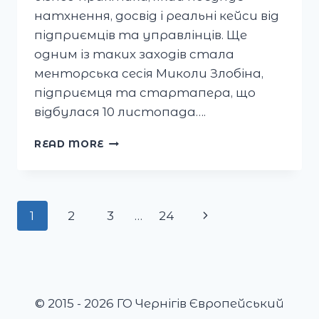
натхнення, досвід і реальні кейси від
підприємців та управлінців. Ще
одним із таких заходів стала
менторська сесія Миколи Злобіна,
підприємця та стартапера, що
відбулася 10 листопада….
УЧАСНИКИ
READ MORE
ТА
УЧАСНИЦІ
МІКРОКРЕДИТНОЇ
ОСВІТНЬОЇ
Page
Next
1
2
3
…
24
ПРОГРАМИ
«TURBO»
navigation
Page
ПРОДОВЖУЮТЬ
ЗАНУРЮВАТИСЯ
У
СВІТ
© 2015 - 2026 ГО Чернігів Європейський
СУЧАСНОГО