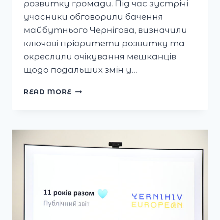
розвитку громади. Під час зустрічі
учасники обговорили бачення
майбутнього Чернігова, визначили
ключові пріоритети розвитку та
окреслили очікування мешканців
щодо подальших змін у…
ГО
READ MORE
«ЧЕРНІГІВ
ЄВРОПЕЙСЬКИЙ»
ДОЛУЧИЛАСЯ
ДО
ПРОЦЕСУ
РОЗРОБКИ
СТРАТЕГІЇ
РОЗВИТКУ
ЧЕРНІГІВСЬКОЇ
ГРОМАДИ