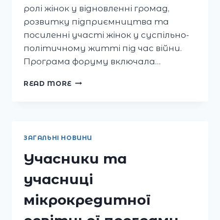
ролі жінок у відновленні громад,
розвитку підприємництва та
посиленні участі жінок у суспільно-
політичному житті під час війни.
Програма форуму включала…
ГО
READ MORE
“ЧЕРНІГІВ
ЄВРОПЕЙСЬКИЙ”
ДОЛУЧИЛАСЯ
ДО
РЕГІОНАЛЬНОГО
ЗАГАЛЬНІ НОВИНИ
ФОРУМУ
SHE
Учасники та
LEADS
UKRAINE
учасниці
мікрокредитної