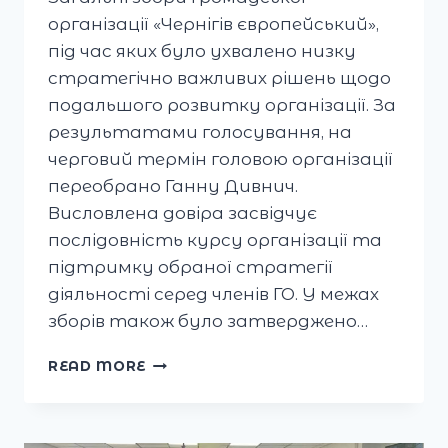
організації «Чернігів європейський»,
під час яких було ухвалено низку
стратегічно важливих рішень щодо
подальшого розвитку організації. За
результатами голосування, на
черговий термін головою організації
переобрано Ганну Дивнич.
Висловлена довіра засвідчує
послідовність курсу організації та
підтримку обраної стратегії
діяльності серед членів ГО. У межах
зборів також було затверджено…
ЗАГАЛЬНІ
READ MORE
ЗБОРИ
ГРОМАДСЬКОЇ
ОРГАНІЗАЦІЇ
«ЧЕРНІГІВ