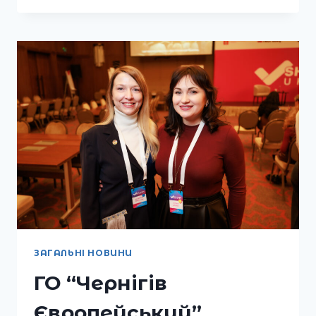
ГО
«ЧЕРНІГІВ
ЄВРОПЕЙСЬКИЙ»:
РЕЗУЛЬТАТИ
РОБОТИ
ТА
ПЛАНИ
НА
МАЙБУТНЄ
ЗАГАЛЬНІ НОВИНИ
ГО “Чернігів
Європейський”