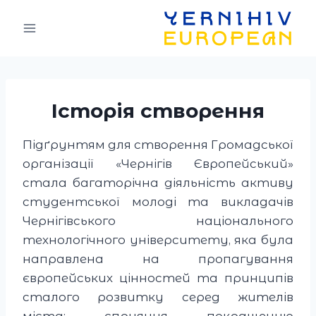
Skip
to
content
Історія створення
Підґрунтям для створення Громадської
організації «Чернігів Європейський»
стала багаторічна діяльність активу
студентської молоді та викладачів
Чернігівського національного
технологічного університету, яка була
направлена на пропагування
європейських цінностей та принципів
сталого розвитку серед жителів