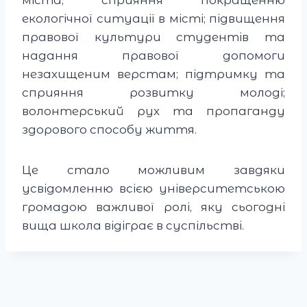
міста; сприяння покращенню
екологічної ситуації в місті; підвищення
правової культури студентів та
надання правової допомоги
незахищеним верстам; підтримку та
сприяння розвитку молоді;
волонтерський рух та пропаганду
здорового способу життя.
Це стало можливим завдяки
усвідомленню всією університетською
громадою важливої ролі, яку сьогодні
вища школа відіграє в суспільстві.