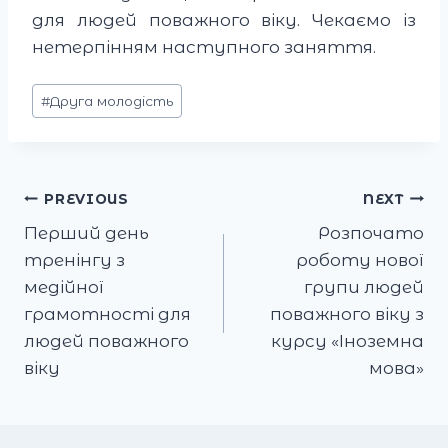
для людей поважного віку. Чекаємо із
нетерпінням наступного заняття.
Post
#
Друга молодість
Tags:
Post
PREVIOUS
NEXT
Перший день
Розпочато
navigation
тренінгу з
роботу нової
медійної
групи людей
грамотності для
поважного віку з
людей поважного
курсу «Іноземна
віку
мова»