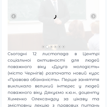
Сьогодні 12 листопада в Центрі
соціальної активності для людей
поважного віку «Друга молодість»
(місто Чернігів) розпочато новий курс
«Правова обізнаність». Перше заняття
викликало великий інтерес у людей
поважного віку. Дякуємо к.ю.н., доценту
Хименко Олександру за цікаву та
змістовну лекцію з правових питань