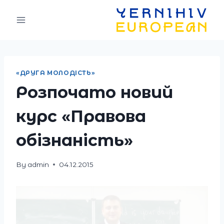
Skip
to
content
«ДРУГА МОЛОДІСТЬ»
Розпочато новий
курс «Правова
обізнаність»
By
admin
04.12.2015