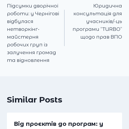
Підсумки дворічної
Юридична
navigation
роботи: у Чернігові
консультація для
відбулася
учасників/-ць
нетворкінг-
програми “TURBO”
майстерня
щодо прав ВПО
робочих груп із
залучення громад
та відновлення
Similar Posts
Від проєктів до програм: у