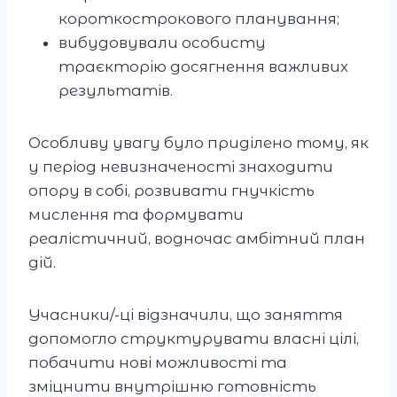
короткострокового планування;
вибудовували особисту
траєкторію досягнення важливих
результатів.
Особливу увагу було приділено тому, як
у період невизначеності знаходити
опору в собі, розвивати гнучкість
мислення та формувати
реалістичний, водночас амбітний план
дій.
Учасники/-ці відзначили, що заняття
допомогло структурувати власні цілі,
побачити нові можливості та
зміцнити внутрішню готовність